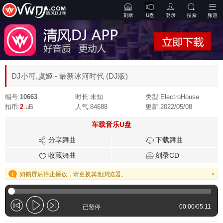
刻录
U盘
登录
搜索
频道
DJ小可,虞姬 - 最新冰河时代 (DJ版)
编号:
10663
时长:
未知
类型:
ElectroHouse
扣币:
2
.uB
人气:
84688
更新:
2022/05/08
车载音乐U盘
分享舞曲
下载舞曲
收藏舞曲
刻录CD
如锁屏后停止播放，请更换其他浏览器。
×
00:00
/
05:11
已暂停