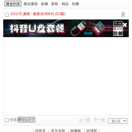
播放列表
最近播放
收藏
新歌
精品
热播
DJ小可,虞姬 - 最新冰河时代 (DJ版)
全选
删除
清空
上一页
下一页
<
回首页
|
意见反馈
|
电脑版
|
回顶部
>