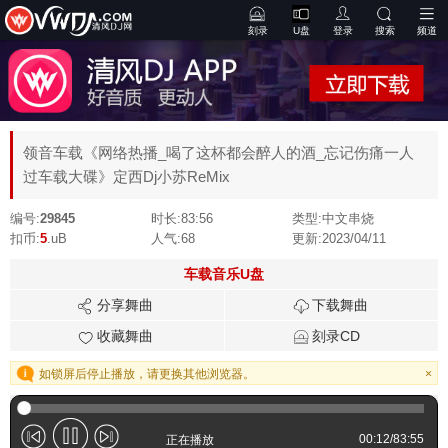
刻录
U盘
登录
搜索
频道
领音车载《网络热播_喝了这杯都会醉人的酒_忘记伤痛一人
过车载大碟》定西Dj小苏ReMix
编号:
29845
时长:
83:56
类型:
中文串烧
扣币:
5
.uB
人气:
68
更新:
2023/04/11
车载音乐U盘
分享舞曲
下载舞曲
收藏舞曲
刻录CD
如锁屏后停止播放，请更换其他浏览器。
×
00:12
/
83:55
正在播放