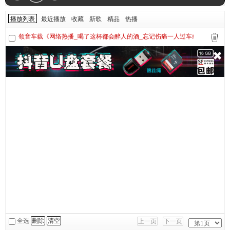
播放列表
最近播放
收藏
新歌
精品
热播
领音车载《网络热播_喝了这杯都会醉人的酒_忘记伤痛一人过车载大碟》定西Dj
全选
删除
清空
上一页
下一页