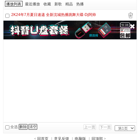
播放列表
最近播放
收藏
新歌
精品
热播
2K24年7月夏日速递 全新沈城热播跳舞大碟-Dj阿帅
全选
删除
清空
上一页
下一页
<
回首页
|
意见反馈
|
电脑版
|
回顶部
>