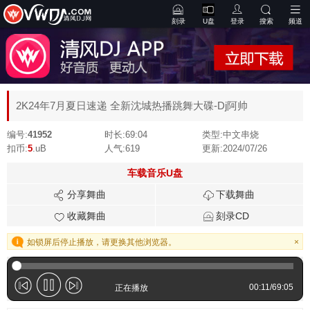
刻录
U盘
登录
搜索
频道
2K24年7月夏日速递 全新沈城热播跳舞大碟-Dj阿帅
编号:
41952
时长:
69:04
类型:
中文串烧
扣币:
5
.uB
人气:
619
更新:
2024/07/26
车载音乐U盘
分享舞曲
下载舞曲
收藏舞曲
刻录CD
如锁屏后停止播放，请更换其他浏览器。
×
00:12
/
69:05
正在播放