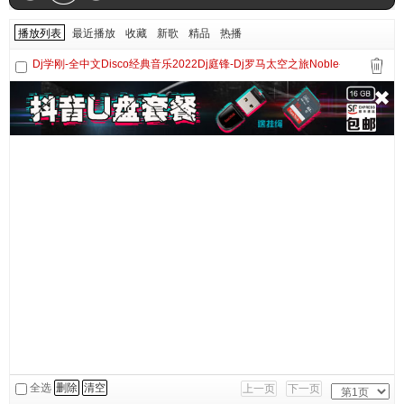
播放列表
最近播放
收藏
新歌
精品
热播
Dj学刚-全中文Disco经典音乐2022Dj庭锋-Dj罗马太空之旅Noble-Vip串烧A面
全选
删除
清空
上一页
下一页