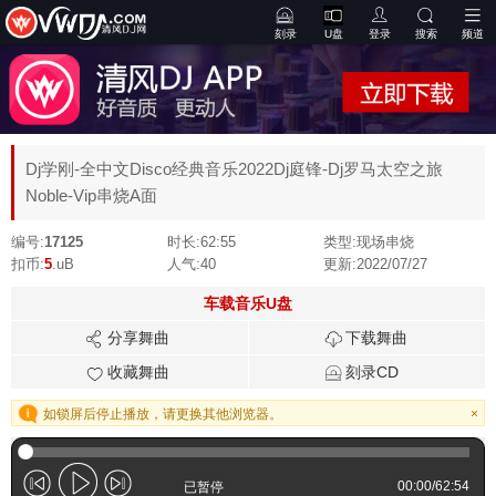
刻录
U盘
登录
搜索
频道
Dj学刚-全中文Disco经典音乐2022Dj庭锋-Dj罗马太空之旅
Noble-Vip串烧A面
编号:
17125
时长:
62:55
类型:
现场串烧
扣币:
5
.uB
人气:
40
更新:
2022/07/27
车载音乐U盘
分享舞曲
下载舞曲
收藏舞曲
刻录CD
如锁屏后停止播放，请更换其他浏览器。
×
00:00
/
62:54
已暂停