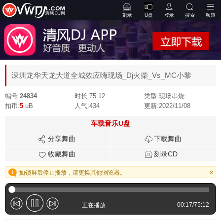
刻录
U盘
登录
搜索
频道
深圳龙华天龙大道全城效应嗨现场_Dj火柴_Vs_MC小黎
编号:
24834
时长:
75:12
类型:
现场串烧
扣币:
5
.uB
人气:
434
更新:
2022/11/08
车载音乐U盘
分享舞曲
下载舞曲
收藏舞曲
刻录CD
如锁屏后停止播放，请更换其他浏览器。
×
00:17
/
75:12
正在播放