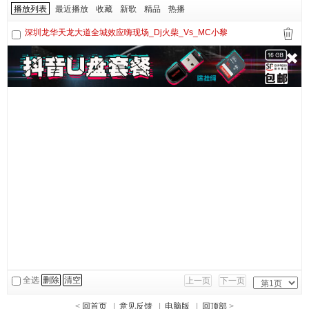
播放列表
最近播放
收藏
新歌
精品
热播
深圳龙华天龙大道全城效应嗨现场_Dj火柴_Vs_MC小黎
全选
删除
清空
上一页
下一页
<
回首页
|
意见反馈
|
电脑版
|
回顶部
>