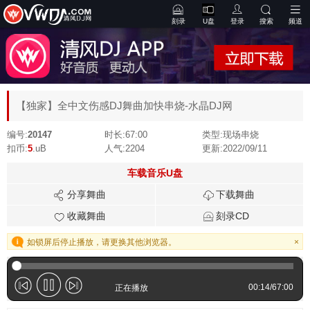
刻录
U盘
登录
搜索
频道
【独家】全中文伤感DJ舞曲加快串烧-水晶DJ网
编号:
20147
时长:
67:00
类型:
现场串烧
扣币:
5
.uB
人气:
2204
更新:
2022/09/11
车载音乐U盘
分享舞曲
下载舞曲
收藏舞曲
刻录CD
如锁屏后停止播放，请更换其他浏览器。
×
00:14
/
67:00
正在播放