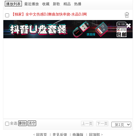
播放列表
最近播放
收藏
新歌
精品
热播
【独家】全中文伤感DJ舞曲加快串烧-水晶DJ网
全选
删除
清空
上一页
下一页
<
回首页
|
意见反馈
|
电脑版
|
回顶部
>