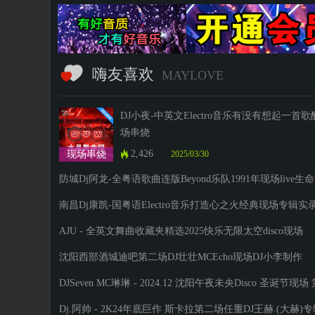
嗨友喜欢
MAYLOVE
DJ小夜-中英文Electro音乐有没有想起一首
场串烧
2,426
现场串烧
2025/03/30
防城Dj阿龙-全粤语歌曲连版Beyond乐队1991年现场live生
触演唱会
南昌Dj康凯-国粤语Electro音乐打造心之火经典现场专辑实
串烧
AJU - 全英文舞曲收藏夹精选2025快乐无限太空disco现场
沈阳西部酒城迪吧第二场DJ壮壮MCEcho现场DJ小李制作
DJSeven MC琳琳 - 2024.12 沈阳午夜未央Disco 圣诞节现场
四场
Dj.阿帅 - 2K24年底巨作 斯卡拉第二场任重DJ王赫.(大赫)