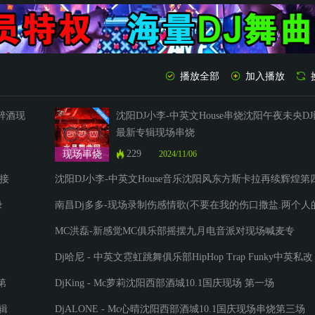
沈阳DJ小李-中英文
沈阳DJ小李-中英文Hous
南昌Dj多多-现场录制伤
播放全部
加入播放
歌醉酒现
沈阳DJ小李-中英文House串烧沈阳午夜未央D
Dj哈
最新专辑现场串烧
DjKing - Mc萝莉沈阳西部酒城10.1国庆现场 第一场
229
现场串烧
2024/11/06
DjALONE - Mc心晴沈阳西部酒城10.1国庆现场串烧第三场
命接
沈阳DJ小李-中英文House音乐沈阳风东方斯卡拉再续辉煌第
场DJ小鹏现场串烧
Dj壮壮 - McEcho沈阳西部酒城10.1国庆现场第二场
录
南昌Dj多多-现场录制伤感情歌(不要在我的伤口撒盐.两个人
回忆一个人过)酒嗨慢摇车载专辑
HouseClub嗨客车间Gabry Ponte Vivi Nell\aria
MC洪磊-新感觉MC俱乐部摇摆九月电音派对现场喊麦专
辑.MP3
Hungarian Dance 4 Wm 12(Mixed By Kings X)
Dj哈尼 - 中英文霓虹跳舞俱乐部HipHop Trap Funky中英私改
现场串烧
Hungarian Dance 4 Wm 12(Mixed By Kings X)
 第
DjKing - Mc萝莉沈阳西部酒城10.1国庆现场 第一场
专辑
DjALONE - Mc心晴沈阳西部酒城10.1国庆现场串烧第三场