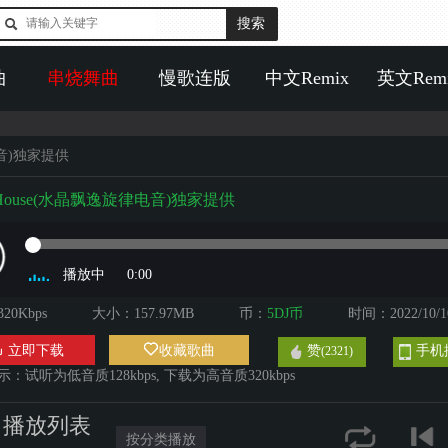
曲
串烧舞曲
慢歌连版
中文Remix
英文Rem
电音)独家提供
ouse(水晶飘逸旋律电音)独家提供
播放中
0:00
20Kbps
大小：157.97MB
币：
5DJ币
时间：2022/10/1
立即下载
收藏歌曲
赞
手机
(2321)
：试听为低音质128kbps, 下载为高音质320kbps
播放列表
按分类播放