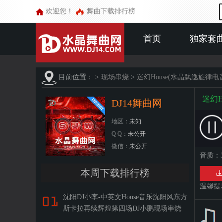
欢迎您！
舞曲下载排行榜
首页
独家套
目前位置：
>
现场串烧
>
迷幻House(水晶飘逸旋律
迷幻H
DJ14舞曲网
地区：
未知
Q Q：
未公开
微信：
未公开
音质：3
本周下载排行榜
温馨提示
沈阳DJ小李-中英文House音乐沈阳风东方
斯卡拉再续辉煌第四场DJ小鹏现场串烧