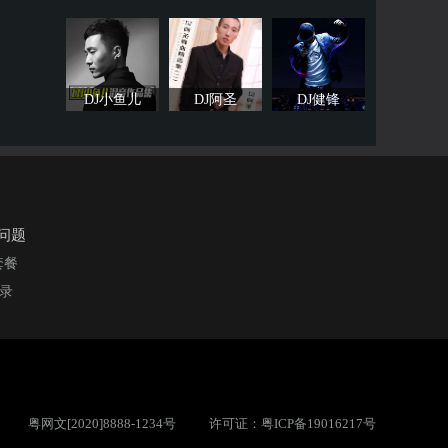
- 中英文不该用情无敌弹跳抖音元素 BOUNCE BPM140 串烧
哈尼 - 中英文[我是愤怒]超丝滑BPM150-140-150 多元素现场串烧
DJ小鱼儿
DJ阿圣
DJ健锋
醉稳定上升BIGROOM BOUNCE HARD-BOUNCE串烧
哈尼 - 中英文超气氛弹跳BPM140 BOUNCE 私货ID实战现场串烧
小厅国潮中文ID TECH HOUSE & BOUNCE现场串烧
问题
ASHUP 气氛HARD-150燃爆全场热门串烧
套餐
刻录
中英文私人订制BIGROOM TECHNO HARD 130-140-150多元素实战现场串烧
Dj哈尼 - 中英文百大风当离别开出花BPM130-140-150 多元素实战串烧
OUNCE 超稳定现场串烧
尼 - 中英文热榜ID小厅BSK TECH HOUSE & BOUNCE 稳步上升现场串烧
粤网文[2020]8888-1234号
许可证：粤ICP备19016217号
质私货改版BPM140 TECHNO现场串烧