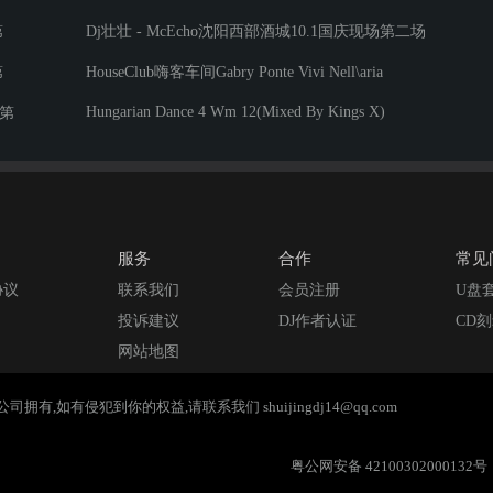
Dj哈尼 
第
Dj壮壮 - McEcho沈阳西部酒城10.1国庆现场第二场
Dj
第
HouseClub嗨客车间Gabry Ponte Vivi Nell\aria
Hungarian Dance 4 Wm 12(Mixed By Kings X)
 第
Dj哈尼 - 中英文商业共鸣BPM140 BOUNCE现场演出串烧
Dj哈尼 - 中英文你的爱会将我灌
Dj
Dj哈尼 - 中英文网红
服务
合作
常见
Dj哈尼 - 中英文私改M
协议
联系我们
会员注册
U盘
投诉建议
DJ作者认证
CD
Dj哈尼 - 
网站地图
Dj哈尼 - 中英文爱的主打歌BPM130 TECHNO & B
,如有侵犯到你的权益,请联系我们 shuijingdj14@qq.com
Dj哈
粤公网安备 42100302000132号
Dj哈尼 - 中英文我们的爱高品