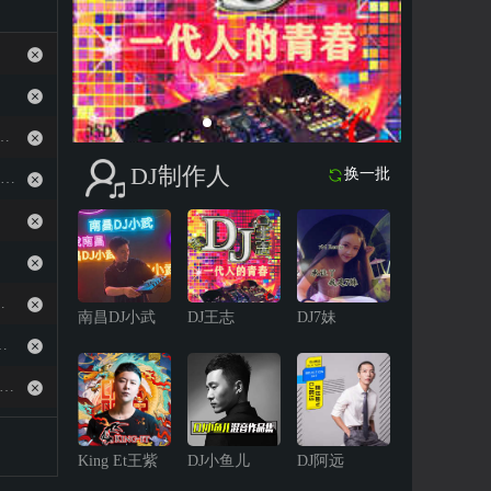
Beyond乐队1991年现场live生命接触演唱会
DJ制作人
换一批
南昌Dj康凯-国粤语Electro音乐打造心之火经典现场专辑实录串烧
央Disco 圣诞节现场 第四场
南昌DJ小武
DJ王志
DJ7妹
第二场任重DJ王赫.(大赫)专辑现场 -
晨晨 MC王子 - 2024.12 沈阳午夜未央Disco 圣诞节现场 第三场
凯利 MC袁邵 - 2024.12 沈阳午夜未央Disco 圣诞节现场 第五场
King Et王紫
DJ小鱼儿
DJ阿远
024.12 沈阳午夜未央Disco 圣诞节现场 第一场